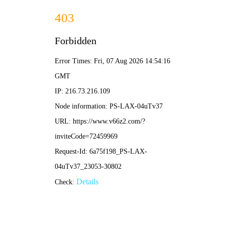
500比分网
搜索
体育赛事直播平台 第2页
相关内容
03-23
丰台竞彩足球赛事直播观看指南与平台解析
丰台竞彩足球直播
足球赛事在线观看
竞彩比赛实况
体育赛事直播平台
丰台体育资讯
03-19
畅享绿茵盛宴！高清足球赛事直播观看指南与平台推荐
足球赛事直播
足球比赛在线观看
免费足球直播
体育赛事直播平台
欧洲五大联赛转播
03-19
足球联赛直播用什么软件？2024年热门观赛平台全方位解
析
足球直播软件
体育赛事直播平台
免费看球APP
高清足球转播
五大联赛直播