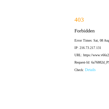
首页
竞彩足球比赛直播观看指南：权威
足球竞猜直播源
直播山西女排对辽宁足球？赛事看
体育赛事直播平台
今晚足球赛时间表直播哪里看？最
体育赛事直播平台
免费足球直播链接